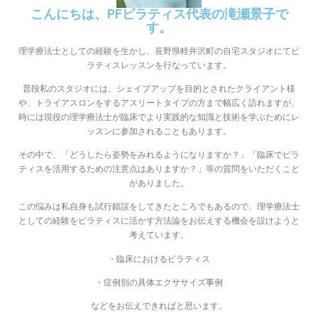
こんにちは、PFピラティス代表の滝瀬景子で
す。
理学療法士としての経験を生かし、長野県軽井沢町の自宅スタジオにてピ
ラティスレッスンを行なっています。
普段私のスタジオには、シェイプアップを目的とされたクライアント様
や、トライアスロンをするアスリートタイプの方まで幅広く訪れますが、
時には現役の理学療法士が臨床でより実践的な知識と技術を学ぶためにレ
ッスンに参加されることもあります。
その中で、「どうしたら姿勢をみれるようになりますか？」「臨床でピラ
ティスを活用するための注意点はありますか？」等の質問をいただくこと
がありました。
この悩みは私自身も試行錯誤をしてきたところでもあるので、理学療法士
としての経験をピラティスに活かす方法論をお伝えする機会を設けようと
考えています。
・臨床におけるピラティス
・症例別の具体エクササイズ事例
などをお伝えできればと思います。