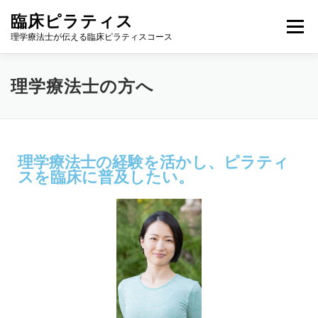
臨床ピラティス
メニュー
理学療法士が伝える臨床ピラティスコース
理学療法士の方へ
臨床ピラティス長期コース
理学療法士の方へ
理学療法士の経験を活かし、ピラティ
スを臨床に普及したい。